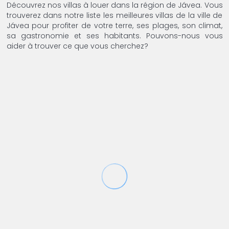
Découvrez nos villas à louer dans la région de Jávea. Vous
trouverez dans notre liste les meilleures villas de la ville de
Jávea pour profiter de votre terre, ses plages, son climat,
sa gastronomie et ses habitants. Pouvons-nous vous
aider à trouver ce que vous cherchez?
4
2
0358 Villa Monte Javea Hinojo
Javea -
Villa
16 Évaluations
La Villa Hinojo, située à Monte Jávea, est une
confortable villa de 2 chambres, idéale pour
les couples, les amis...
(35,00 € pers./nuit)