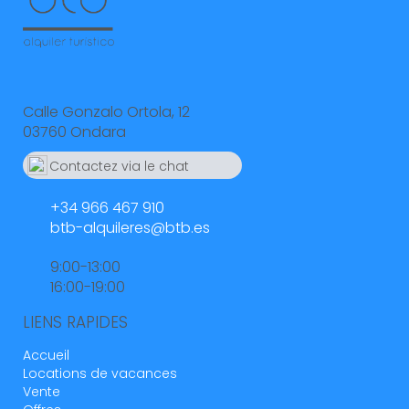
Calle Gonzalo Ortola, 12
03760 Ondara
Contactez via le chat
Whatsapp
664 55 23 23
+34 966 467 910
btb-alquileres@btb.es
9:00-13:00
16:00-19:00
LIENS RAPIDES
Accueil
Locations de vacances
Vente