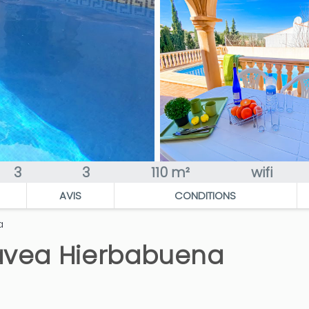
3
3
110 m²
wifi
AVIS
CONDITIONS
a
Javea Hierbabuena