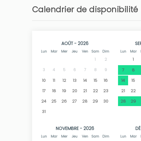
Calendrier de disponibilité
Connexion Wifi.
Le complexe Monte Jávea se trouve dans un qu
de vue et est bien relié aux plages, aux lieux 
AOÛT - 2026
SE
Jávea propose un large éventail d'activités, 
Lun
Mar
Mer
Jeu
Ven
Sam
Dim
Lun
Mar
randonnée à la plongée sous-marine.
1
1
2
3
4
5
6
7
8
9
7
8
10
11
12
13
14
15
16
14
15
17
18
19
20
21
22
23
21
22
24
25
26
27
28
29
30
28
29
31
NOVEMBRE - 2026
DÉ
Lun
Mar
Mer
Jeu
Ven
Sam
Dim
Lun
Mar