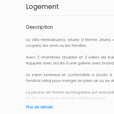
Logement
Description
La Villa Hierbabuena, située à Monte Jávea, 
couples, les amis ou les familles.
Avec 2 chambres doubles et 2 salles de bai
équipée avec accès à une galerie avec buander
Le salon lumineux et confortable a accès à l
l'endroit idéal pour manger en plein air ou se 
La piscine de forme rectangulaire est entour
et d'un petit jardin de style méditerranéen.
Climatisation (chaud/froid) dans les chambre
Plus de détails
moment de l'année.