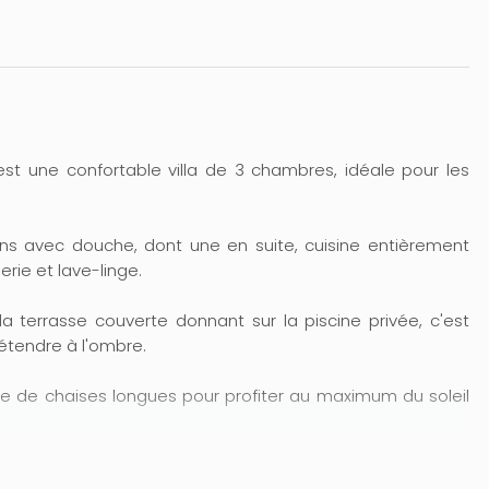
est une confortable villa de 3 chambres, idéale pour les
ns avec douche, dont une en suite, cuisine entièrement
ie et lave-linge.
a terrasse couverte donnant sur la piscine privée, c'est
détendre à l'ombre.
ée de chaises longues pour profiter au maximum du soleil
s et le salon, pour pouvoir profiter de vacances à tout