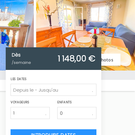
Dès
1 148,
00 €
Voir photos
/semaine
LES DATES
VOYAGEURS
ENFANTS
1