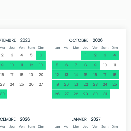
artier calme à proximité du parc Granadella et du point
de divertissement ou au shopping.
PTEMBRE - 2026
OCTOBRE - 2026
tant culturelles, ludiques ou sportives, des sentiers de
Mer
Jeu
Ven
Sam
Dim
Lun
Mar
Mer
Jeu
Ven
Sam
Dim
2
3
4
5
6
1
2
3
4
9
10
11
12
13
5
6
7
8
9
10
11
16
17
18
19
20
12
13
14
15
16
17
18
23
24
25
26
27
19
20
21
22
23
24
25
30
26
27
28
29
30
31
CEMBRE - 2026
JANVIER - 2027
Mer
Jeu
Ven
Sam
Dim
Lun
Mar
Mer
Jeu
Ven
Sam
Dim