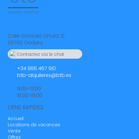
Calle Gonzalo Ortola, 12
03760 Ondara
Contactez via le chat
Whatsapp
664 55 23 23
+34 966 467 910
btb-alquileres@btb.es
9:00-13:00
16:00-19:00
LIENS RAPIDES
Accueil
Locations de vacances
Vente
Offres