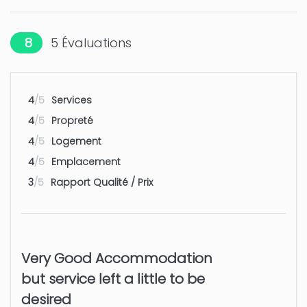
Plage de galet - Les Rotes
9 km
8
5
Évaluations
Golf - Oliva Golf Resort
12 km
Parc d'attractions - Benidorm: Terra
50 km
4
/5
Services
Mitica, Terra Natura
4
/5
Propreté
Parc aquatique - Benidorm:
50 km
4
/5
Logement
Aqualandia
4
/5
Emplacement
3
/5
Rapport Qualité / Prix
Aeroport - Alicante
100 km
Aeroport - Valencia
110 km
Very Good Accommodation
but service left a little to be
desired