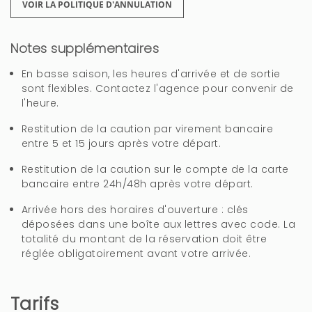
VOIR LA POLITIQUE D'ANNULATION
Gran alojamiento
Notes supplémentaires
Cesar (Espagne)
En basse saison, les heures d'arrivée et de sortie
sont flexibles. Contactez l'agence pour convenir de
Lo mejor es la piscina es perfecta, muy limpia y
l'heure.
cuidada. En general todo bien.
Restitution de la caution par virement bancaire
entre 5 et 15 jours après votre départ.
Nos picaron muchos bichos dentro de casa,
sobre todo arañas, sería buena idea poner
Restitution de la caution sur le compte de la carte
mosquiteras en las ventanas porque no las
bancaire entre 24h/48h après votre départ.
pudimos abrir. La limpieza está bien pero muy
Arrivée hors des horaires d'ouverture : clés
justa, el sofá tenía bastantes manchas y por
déposées dans une boîte aux lettres avec code. La
detrás muchas telarañas.
totalité du montant de la réservation doit être
réglée obligatoirement avant votre arrivée.
4 ans
CELA VOUS A ÉTÉ UTILE?
0
Tarifs