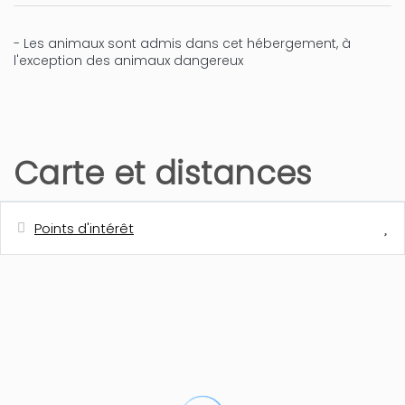
- Les animaux sont admis dans cet hébergement, à
l'exception des animaux dangereux
Carte et distances
Points d'intérêt
Distances
Station de bus - Bus Ciudad (Denia-
300 m
Playa)
Plage de sable - Els Molins
400 m