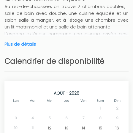
Au rez-de-chaussée, on trouve 2 chambres doubles, 1
salle de bain avec douche, une cuisine équipée et un
salon-salle à manger, et à l'étage une chambre avec
un lit matrimonial et une salle de bain attenante.
L'espace extérieur comprend une piscine privée ainsi
qu'une terrasse chaleureuse entièrement équipée avec
Plus de détails
du mobilier de jardin et un barbecue, parfaite pour
profiter de ses vacances en famille et entre amis.
Calendrier de disponibilité
La villa est située dans une zone résidentielle avec tous
types de services, restaurants et supermarchés à
proximité.
L'excellente situation de la villa permet d'accéder
facilement à tous les destinations, que ce soit la plage
AOÛT - 2026
accessible à pied ou d'autres villages et villes.
Lun
Mar
Mer
Jeu
Ven
Sam
Dim
Les longues plages de sable doré ont fait de cette
1
2
partie de Dénia l'une des favorites des familles. Les
3
4
5
6
7
8
9
enfants disposent de beaucoup d'espace pour jouer
10
11
12
13
14
15
16
dans le sable à leur guise, tandis que les eaux peu