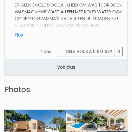
ER GEEN ENKELE MOGELKIJKHEID OM WAS TE DROGEN
WASMACNHINE WAST ALLEEN MET KOUD WATER OOK
OP DE PROGRAMMA'S VANA 60 EN 90 GRADEN EVT.
VERWARMING IN DE BADKAMERS VOORZI
plus
4 ans
CELA VOUS A ÉTÉ UTILE?
0
Voir plus
Heel erg bedankt Berlinda!
Photos
Lo recomiendo
Maria Belen (Espagne)
La ubicacion, la tranquilidad, el billar y el pin-pon