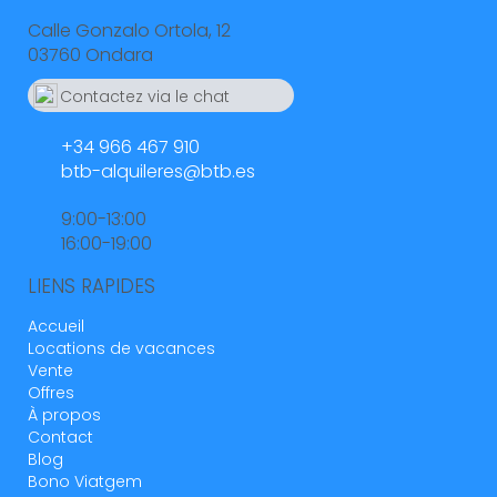
Calle Gonzalo Ortola, 12
03760 Ondara
Contactez via le chat
Whatsapp
664 55 23 23
+34 966 467 910
btb-alquileres@btb.es
9:00-13:00
16:00-19:00
LIENS RAPIDES
Accueil
Locations de vacances
Vente
Offres
À propos
Contact
Blog
Bono Viatgem