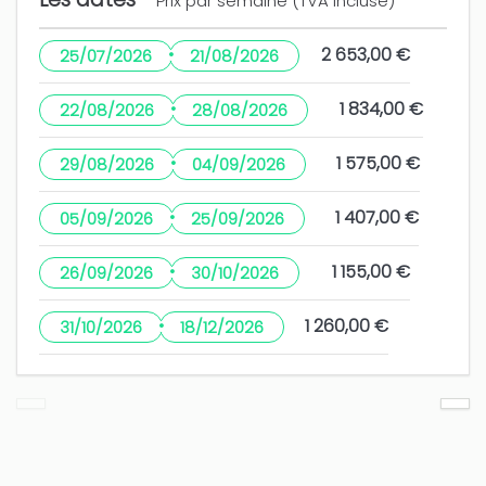
Prix par semaine (TVA incluse)
Correcto
·
2 653,00 €
25/07/2026
21/08/2026
Rosa (Espagne)
·
1 834,00 €
22/08/2026
28/08/2026
Muy buena situación y buena piscina. La casa
·
funcional, aunque tuvimos problema con la
1 575,00 €
29/08/2026
04/09/2026
cerradura de la casa, costaba mucho abrirla
·
1 407,00 €
05/09/2026
25/09/2026
El exterior de la casa, se notaba descuidado. Las
·
barandillas estaban todas desconchadas y
1 155,00 €
26/09/2026
30/10/2026
levantada la pintura. Las hamacas viejas y sucias
·
y las vallas de la casa necesitaban pintura, al
1 260,00 €
31/10/2026
18/12/2026
igual que el borde de la piscina. Seria bueno q la
casa tuvie
plus
5 ans
CELA VOUS A ÉTÉ UTILE?
0