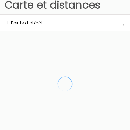
Carte et distances
Points d'intérêt
Distances
Plage de sable - Playa L´Ampolla
1 km
Ville - Moraira
1 km
Restaurant
1 km
Cafétéria
1 km
Supermarché
1,5 km