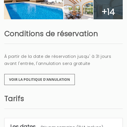
que fue una sorpresa la piscina muy limpia y su
+14
terraza
La cama de matrimonio un poco dura
Conditions de réservation
4 ans
CELA VOUS A ÉTÉ UTILE?
0
À partir de la date de réservation jusqu' à 31 jours
avant l'entrée, l'annulation sera gratuite
VACACIONES MARAVILLOSAS
VOIR LA POLITIQUE D'ANNULATION
Maria Isabel (Espagne)
TODO EN GENERAL
Tarifs
5 ans
CELA VOUS A ÉTÉ UTILE?
0
Les dates