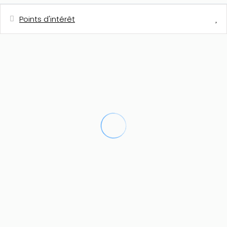
Points d'intérêt
Distances
Restaurant
1 km
Cafétéria
1 km
Supermarché - Consum
3,5 km
Plage de sable - Arenal
4 km
Ville - Javea
4 km
Golf - Club de Golf Javea
4 km