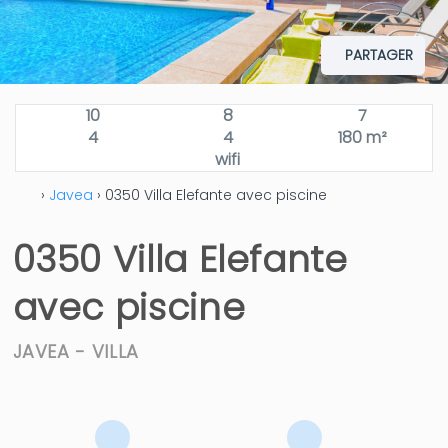
PARTAGER
10
8
7
4
4
180 m²
wifi
›
Javea
› 0350 Villa Elefante avec piscine
0350 Villa Elefante
avec piscine
JAVEA -
VILLA