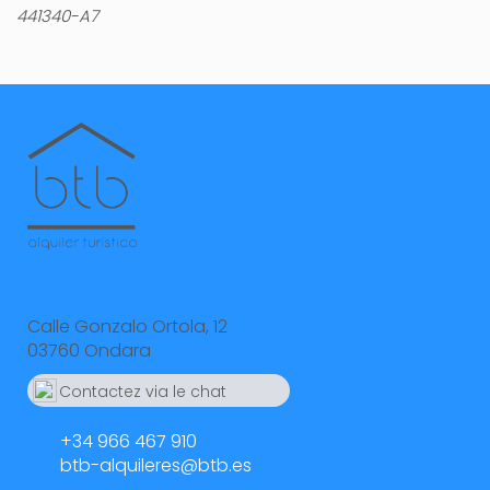
441340-A7
Calle Gonzalo Ortola, 12
03760 Ondara
Contactez via le chat
Whatsapp
664 55 23 23
+34 966 467 910
btb-alquileres@btb.es