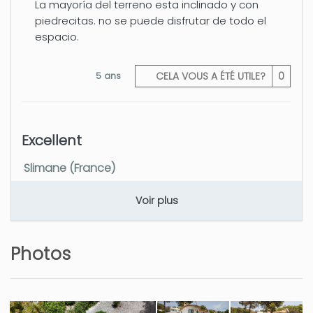
La mayoría del terreno esta inclinado y con
piedrecitas. no se puede disfrutar de todo el
espacio.
5 ans
CELA VOUS A ÉTÉ UTILE?
0
Excellent
Slimane (France)
L'hôte n'a laissé aucun commentaire dans cette
Voir plus
évaluation
2 ans
CELA VOUS A ÉTÉ UTILE?
0
Photos
Thank you.