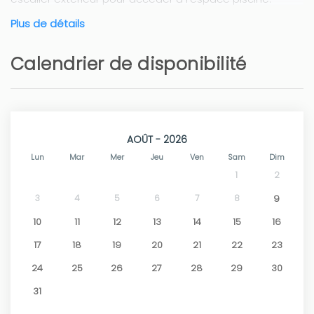
La grande piscine et les jardins sont parfaits pour des
Plus de détails
journées de détente au soleil. Avec Wi-Fi et
climatisation chaud/froid dans les chambres.
Calendrier de disponibilité
AOÛT - 2026
Lun
Mar
Mer
Jeu
Ven
Sam
Dim
1
2
3
4
5
6
7
8
9
10
11
12
13
14
15
16
17
18
19
20
21
22
23
24
25
26
27
28
29
30
31