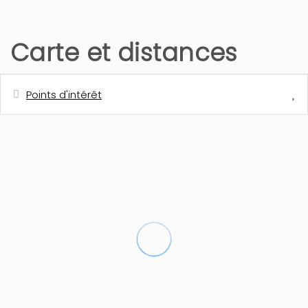
Carte et distances
Points d'intérêt
Distances
Ville - Javea
0 m
Golf - Club de Golf Javea
0 m
Supermarché
2 km
Restaurant
2 km