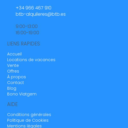
Whatsapp
664 55 23 23
+34 966 467 910
btb-alquileres@btb.es
9:00-13:00
16:00-19:00
LIENS RAPIDES
Accueil
Locations de vacances
Vente
Offres
À propos
Contact
Blog
Bono Viatgem
AIDE
Conditions générales
Politique de Cookies
Mentions légales