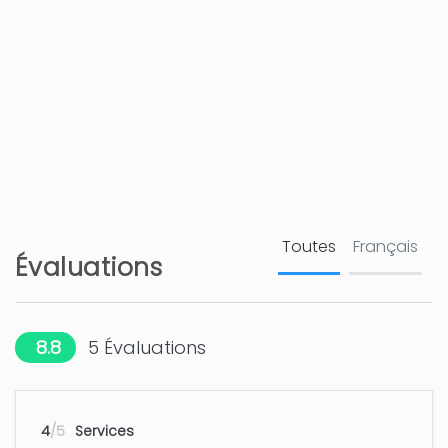
Hôpital - Hospital Marina Salud Denia
4 km
Ville - Denia
5 km
Parc naturel
5 km
Golf - La Sella
7 km
Plage de galet - Les Rotes
9 km
Toutes
Français
Évaluations
Golf - Oliva Golf Resort
12 km
Parc d'attractions - Benidorm: Terra
50 km
8.8
5
Évaluations
Mitica, Terra Natura
Parc aquatique - Benidorm:
50 km
4
/5
Services
Aqualandia