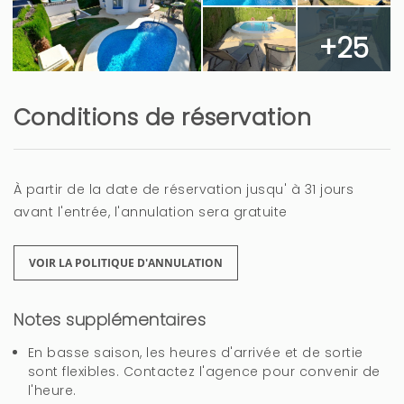
Anabel (Espagne)
+25
La ubicación , la piscina y lo limpio que estaba
todo
Conditions de réservation
Productos de limpieza para poder fregar
À partir de la date de réservation jusqu' à 31 jours
2 ans
CELA VOUS A ÉTÉ UTILE?
0
avant l'entrée, l'annulation sera gratuite
VOIR LA POLITIQUE D'ANNULATION
Valoración
Notes supplémentaires
Raquel (Espagne)
En basse saison, les heures d'arrivée et de sortie
El cuidado de la piscina y el jardín.
sont flexibles. Contactez l'agence pour convenir de
l'heure.