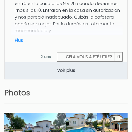
entró en la casa a las 9 y 25 cuando debíamos
irnos s las 10. Entraron en la casa sin autorización
y nos pareció inadecuado. Quizás la cafetera
podría ser mejor. Por lo demás es totalmente
recomendable y
plus
2 ans
CELA VOUS A ÉTÉ UTILE?
0
Voir plus
Hola Eva, muchas gracias,
esperamos verles pronto. Un
saludo.
Photos
un buen sitio donde pasar
unos días y descansar