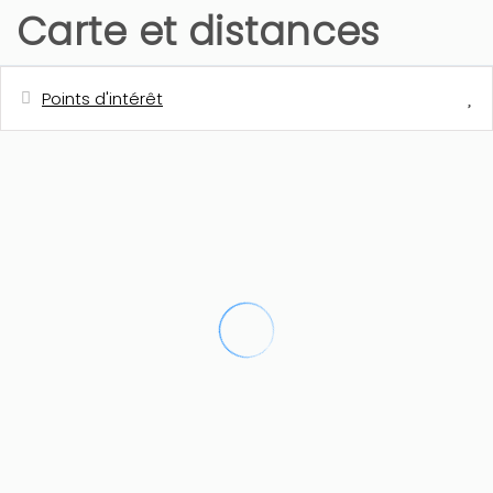
Carte et distances
Points d'intérêt
Distances
Station de bus
300 m
Plage de sable - Els Molins
400 m
Restaurant
500 m
Cafétéria
500 m
Supermarché - Consum
650 m