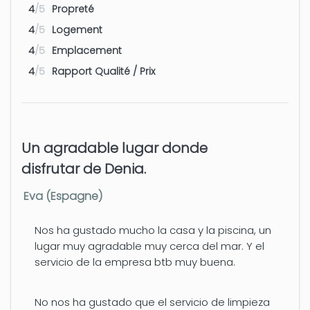
4
/5
Propreté
Aeroport - Valencia
100 km
4
/5
Logement
4
/5
Emplacement
Aeroport - Alicante
110 km
4
/5
Rapport Qualité / Prix
Un agradable lugar donde
disfrutar de Denia.
Eva (Espagne)
Nos ha gustado mucho la casa y la piscina, un
lugar muy agradable muy cerca del mar. Y el
servicio de la empresa btb muy buena.
No nos ha gustado que el servicio de limpieza