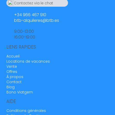
Contactez via le chat
Whatsapp
664 55 23 23
+34 966 467 910
btb-alquileres@btb.es
9:00-13:00
16:00-19:00
LIENS RAPIDES
Accueil
Locations de vacances
Vente
Offres
À propos
Contact
Blog
Bono Viatgem
AIDE
Conditions générales