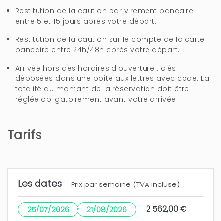
Mejorar la falta de cortinas opacas en la
Restitution de la caution par virement bancaire
habitación de arriba, que no dejen pasar la luz. Y
entre 5 et 15 jours après votre départ.
mejorar un poco la entrada con el coche en las
Restitution de la caution sur le compte de la carte
casas que se pueden aparcar dentro. A parte de
bancaire entre 24h/48h après votre départ.
mejorar el camino de tierra, para entrar con el
coche seria ad
Arrivée hors des horaires d'ouverture : clés
déposées dans une boîte aux lettres avec code. La
plus
totalité du montant de la réservation doit être
réglée obligatoirement avant votre arrivée.
3 ans
CELA VOUS A ÉTÉ UTILE?
0
Tarifs
Gracias Raquel, tomamos nota de
sus comentarios. Un saludo
Les dates
Prix par semaine (TVA incluse)
Personal muy efeciente
·
2 562,00 €
25/07/2026
21/08/2026