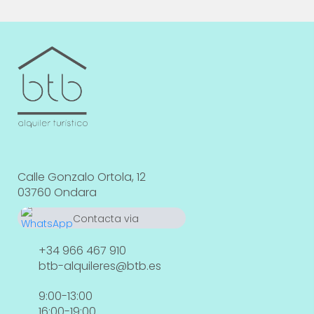
Calle Gonzalo Ortola, 12
03760 Ondara
Contacta via
WhatsApp
664 55 23 23
+34 966 467 910
btb-alquileres@btb.es
9:00-13:00
16:00-19:00