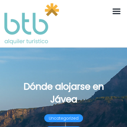
Men
Dónde alojarse en
Jávea
Uncategorized