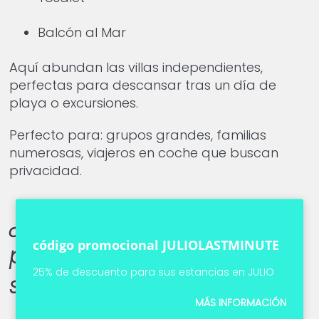
Balcón al Mar
Aquí abundan las villas independientes,
perfectas para descansar tras un día de
playa o excursiones.
Perfecto para: grupos grandes, familias
numerosas, viajeros en coche que buscan
privacidad.
¿Cuál sería la mejor zona
código promocional JULIOLASTMINUTE
para alojarse en Jávea
25% de descuento para sus estancias en JULIO
según tu perfil?
MÁS INFORMACIÓN