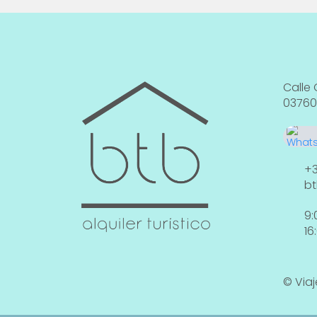
Calle 
03760
+3
bt
9:
16
© Viaj