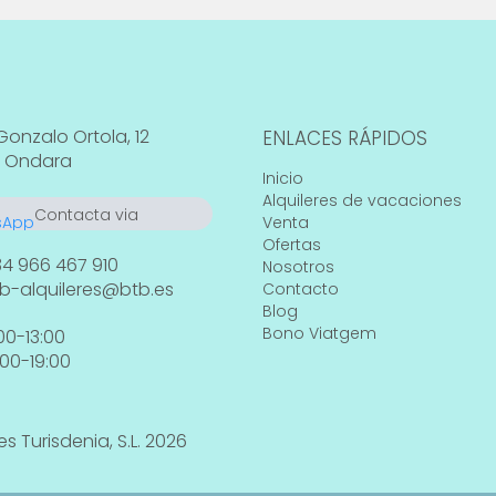
Gonzalo Ortola, 12
ENLACES RÁPIDOS
 Ondara
Inicio
Alquileres de vacaciones
Contacta via
Venta
WhatsApp
664 55 23 23
Ofertas
4 966 467 910
Nosotros
b-alquileres@btb.es
Contacto
Blog
Bono Viatgem
00-13:00
:00-19:00
es Turisdenia, S.L. 2026