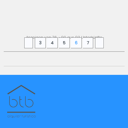
AB
1.603,
00 €
+ INFO
/ Woche
Anzeigen von 76 - 90 aus 93 Unterkünfte
3
4
5
6
7