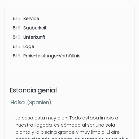
Nächster Flughafen - Alicante
100 km
5
/5
Service
5
/5
Sauberkeit
Nächster Flughafen - Valencia
127 km
5
/5
Unterkunft
5
/5
Lage
5
/5
Preis-Leistungs-Verhältnis
Estancia genial
Eloísa (Spanien)
La casa esta muy bien. Todo estaba limpio a
nuestra llegada, es cómoda al ser una sola
planta y la piscina grande y muy limpia. El aire