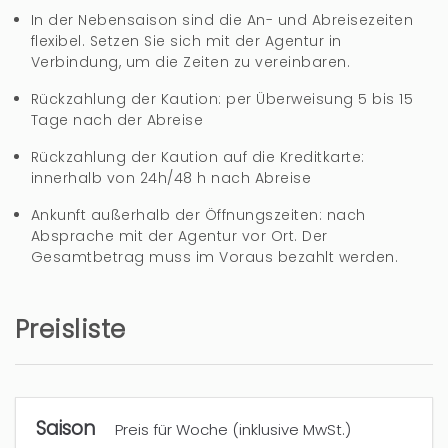
La piscine privé, l'espace du logement et le
In der Nebensaison sind die An- und Abreisezeiten
calme...
flexibel. Setzen Sie sich mit der Agentur in
Verbindung, um die Zeiten zu vereinbaren.
Les salles de bain...et un peu vielles. Rideau de
Rückzahlung der Kaution: per Überweisung 5 bis 15
douche, bidet... Enlever la baignoire et mettre
Tage nach der Abreise
une douche avec paroi de douche.
Rückzahlung der Kaution auf die Kreditkarte:
innerhalb von 24h/48 h nach Abreise
2 jahre
WAR DIES HILFREICH?
0
Ankunft außerhalb der Öffnungszeiten: nach
Absprache mit der Agentur vor Ort. Der
Gesamtbetrag muss im Voraus bezahlt werden.
Perfect stay
Preisliste
Shelley Marie (Großbritannien)
A beautiful little place, nice and quiet and perfect
for us. We had a great time.
Saison
Preis für Woche (inklusive MwSt.)