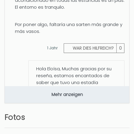
acondicionado en todas las estancias es un plus.
El entorno es tranquilo.
Por poner algo, faltaría una sarten más grande y
más vasos.
1 Jahr
WAR DIES HILFREICH?
0
Hola Eloísa, Muchas gracias por su
reseña, estamos encantados de
saber que tuvo una estadía
fantástica y disfrutó de sus
Mehr anzeigen
vacaciones.
Fotos
Tranquilidad en un entorno