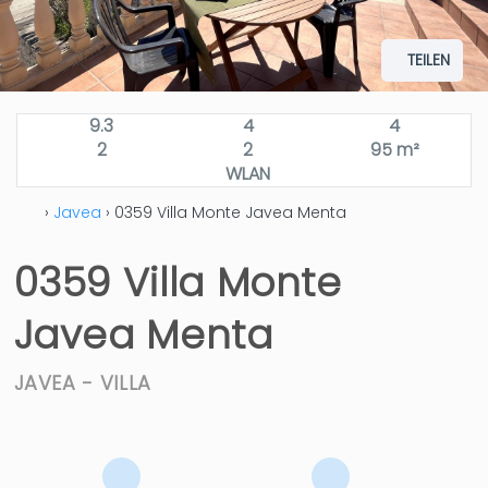
TEILEN
9.3
4
4
2
2
95 m²
WLAN
›
Javea
› 0359 Villa Monte Javea Menta
0359 Villa Monte
Javea Menta
JAVEA -
VILLA