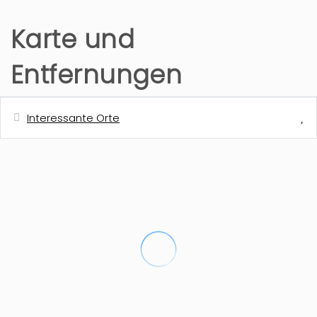
Karte und
Entfernungen
Interessante Orte
Entfernung
Nächste Einkaufsmöglichkeit
2 km
Nächstes Restaurant
2 km
Cafeteria
2 km
Entfernung zum Kiesstrand - Cala de
3 km