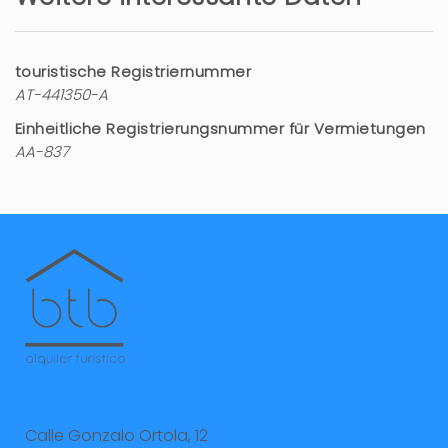
impecable
Marc (Spanien)
touristische Registriernummer
Très belle villa , très propre et très belle vue .Le
AT-441350-A
calme total. Deux salle de bain et air conditionné
Einheitliche Registrierungsnummer für Vermietungen
partout. Je recommande
AA-837
Remplacer les coussin des fauteuil ( un coussin
déchiré) et manque un sèche-cheveux
4 jahre
WAR DIES HILFREICH?
0
A quiet spot
Margot (Niederlande)
Calle Gonzalo Ortola, 12