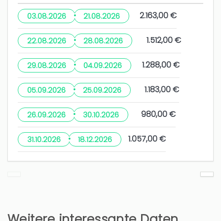
The only little snag is that the oven is quite old
·
2.163,00 €
03.08.2026
21.08.2026
and can be tricky to work
·
1.512,00 €
22.08.2026
28.08.2026
2 jahre
WAR DIES HILFREICH?
0
·
1.288,00 €
29.08.2026
04.09.2026
·
1.183,00 €
Séjour à Xabia
05.09.2026
25.09.2026
Genevieve (Frankreich)
·
980,00 €
26.09.2026
30.10.2026
Bonjour La machine a laver devrait être révisée
·
1.057,00 €
31.10.2026
18.12.2026
3 jahre
WAR DIES HILFREICH?
0
Rapport prix qualité
Weitere interessante Daten