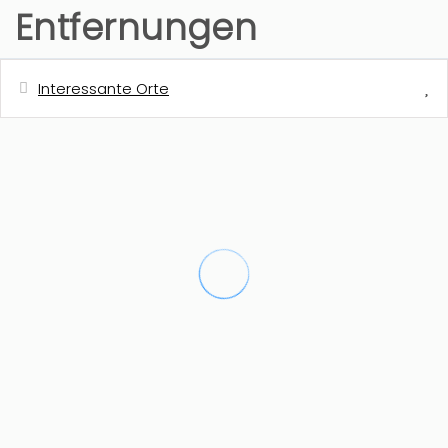
Entfernungen
Interessante Orte
Entfernung
Nächstes Restaurant
1 km
Cafeteria
1 km
Nächster Golfplatz - Club de Golf
3,4 km
Javea
Nächste Einkaufsmöglichkeit -
3,5 km
Consum