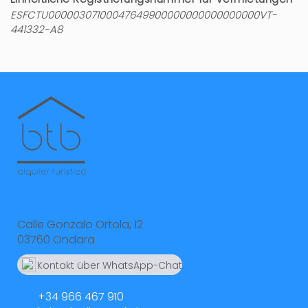
ESFCTU00000307100047649900000000000000000VT-
441332-A8
Calle Gonzalo Ortola, 12
03760 Ondara
Kontakt über WhatsApp-Chat
664 55 23 23
+34 966 467 910