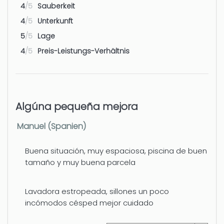
4
/5
Sauberkeit
4
/5
Unterkunft
5
/5
Lage
4
/5
Preis-Leistungs-Verhältnis
Algúna pequeña mejora
Manuel (Spanien)
Buena situación, muy espaciosa, piscina de buen
tamaño y muy buena parcela
Lavadora estropeada, sillones un poco
incómodos césped mejor cuidado