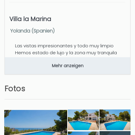
Villa la Marina
Yolanda (Spanien)
Las vistas impresionantes y todo muy limpio
Hemos estado de lujo y la zona muy tranquila
pero a la vez estábamos cerca de casi todos los
Mehr anzeigen
sitios más turísticos.. pueblo, calas..etc Para
repetir...sin duda
Fotos
Alguna mosquitera xq por la noche hay muchos
mosquitos...pero por decir algo
5 jahre
WAR DIES HILFREICH?
0