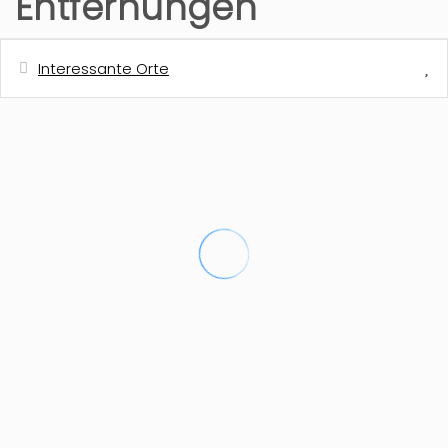
Entfernungen
Interessante Orte
Entfernung
Entfernung zum Kiesstrand -
2 km
Granadella
Nächste Einkaufsmöglichkeit
2,5 km
Nächster Sandstrand - El Arenal
6 km
Nächste Stadt - Javea
8 km
Nächster Golfplatz - Javea
10 km