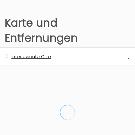
Karte und
Entfernungen
Interessante Orte
Entfernung
Nächstes Restaurant
200 m
Cafeteria
200 m
Nächste Stadt - Els Poblets
700 m