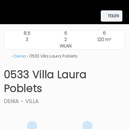
TEILEN
8.5
6
6
3
2
120 m²
WLAN
›
Denia
› 0533 Villa Laura Poblets
0533 Villa Laura
Poblets
DENIA -
VILLA