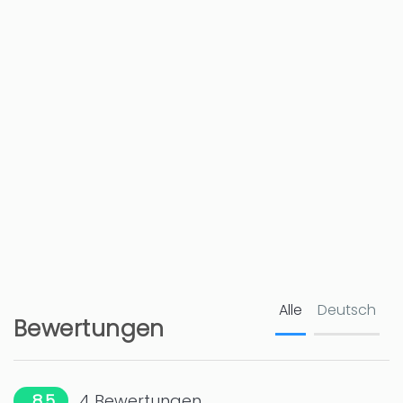
Nächste Einkaufsmöglichkeit - Els
850 m
Poblets - Mas y Mas
Entfernung zum Kiesstrand - Playa
1 km
Almadraba (piedra de canto rodado)
Nächster Sandstrand - Playa Els Molins
2 km
/ Playa Almadrava/Playa punta de l
´Estanyó
Krankenhaus - Denia: Hospital Marina
7 km
Salud
Nächster Golfplatz - Club de Golf
9,9 km
Oliva Nova
Alle
Deutsch
Bewertungen
Nächste Stadt - Denia
10 km
8.5
4
Bewertungen
Nächster Golfplatz - Club de Golf La
10,6 km