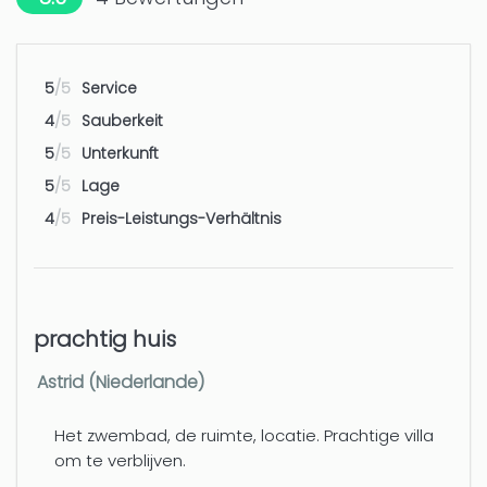
Sella
Nächster Freizeitpark - Benidorm:
50 km
5
/5
Service
Terra Mitica - Terra Natura
4
/5
Sauberkeit
5
/5
Unterkunft
Nächster Aquapark - Benidorm:
50 km
Aqualandia
5
/5
Lage
4
/5
Preis-Leistungs-Verhältnis
Nächster Flughafen - Alicante o
100 km
Valencia
Nächster Flughafen - Aprox.
100 km
prachtig huis
Aeropuerto Alicante o Valencia
Astrid (Niederlande)
Het zwembad, de ruimte, locatie. Prachtige villa
om te verblijven.