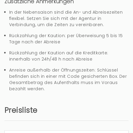
muy limpia con camas cómodas. Todo era
Zusätzliche Anmerkungen
perfecto. Solo faltaban algunas cositas.
In der Nebensaison sind die An- und Abreisezeiten
flexibel. Setzen Sie sich mit der Agentur in
Podrian por favor incluir jabón, bolsos de basura,
Verbindung, um die Zeiten zu vereinbaren.
sal e pimiento, barras por las toalas, mas toalas,
Rückzahlung der Kaution: per Überweisung 5 bis 15
2 llaves. El refrigerator no era suffiente frio.
Tage nach der Abreise
Rückzahlung der Kaution auf die Kreditkarte:
5 jahre
WAR DIES HILFREICH?
0
innerhalb von 24h/48 h nach Abreise
Anreise außerhalb der Öffnungszeiten: Schlüssel
befinden sich in einer mit Code gesicherten Box. Der
Muy bien
Gesamtbetrag des Aufenthalts muss im Voraus
bezahlt werden.
tony (Frankreich)
Der Gast hat kein Kommentar in dieser
Preisliste
Bewertung hinterlassen.
4 jahre
WAR DIES HILFREICH?
0