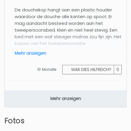
De douchekop hangt aan een plastic houder
waardoor de douche alle kanten op spoot. Er
mag aandacht besteed worden aan het
tweepersoonsbed. Klein en niet heel stevig. Een
bed met een wat steviger matras zou fijn zijn. Het
kussen van het tweepersoonsbe
mehr anzeigen
10 Monate
WAR DIES HILFREICH?
0
Great Holiday
Mehr anzeigen
Roman (Großbritannien)
Fotos
Excellent location, quiet area, friendly service,
clear instructions, pleasant house, parking