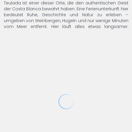
Teulada ist einer dieser Orte, die den authentischen Geist
der Costa Blanca bewahrt haben. Eine Ferienunterkunft hier
bedeutet Ruhe, Geschichte und Natur zu erleben –
umgeben von Weinbergen, Hügeln und nur wenige Minuten
vom Meer entfernt. Hier läuft alles etwas langsamer:
Spaziergänge, schöne Ausblicke und Abendessen unter
freiem Himmel. Möchten Sie unsere verfügbaren
6
3
Ferienhäuser entdecken?
3382 Villa Cambra de Moraira
Teulada -
Villa
2 Bewertungen
Villa Cambra ist ein Haus im Landhausstil mit
3 Schlafzimmern, das voller Charme ist. Mit
privatem Pool und großer...
(28,83 € Person/Nacht)