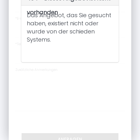
vorhanden
Das Angebot, das Sie gesucht
*E-mail:
haben, existiert nicht oder
wurde von der schieden
Systems.
*Telefon:
ZURÜCK
Zusätzliche Anmerkungen