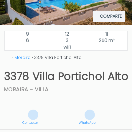
COMPARTE
9
12
11
6
3
250 m²
wifi
›
Moraira
› 3378 Villa Portichol Alto
3378 Villa Portichol Alto
MORAIRA -
VILLA
Contactar
WhatsApp