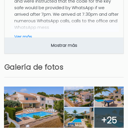
and were instructed that the code for the key
safe would be provided by WhatsApp if we
arrived after 7pm. We arrived at 7.30pm and after
numerous WhatsApp calls, calls to the office and
WhatsApp mess
ver más
Mostrar más
3 años
¿LE HA RESULTADO ÚTIL?
0
Galería de fotos
Hola Danielle, Disponemos de un
teléfono de atención al cliente que
atiende las 24h. No sé si hubo algún
problema al ponerse en contacto
con nosotros y le pedimos
disculpas si fue así. Agradecemos
sus comentarios y también que
+25
haya disfrutado de su
ver más