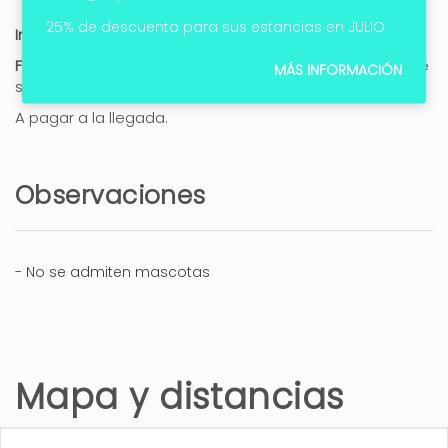
25% de descuento para sus estancias en JULIO
Importe:
600,00 € /reserva
Forma de pago:
Cobro en efectivo, Cobro en tarjeta, Se
MÁS INFORMACIÓN
solicita un nº de tarjeta como garantía
A pagar a la llegada.
Observaciones
- No se admiten mascotas
Mapa y distancias