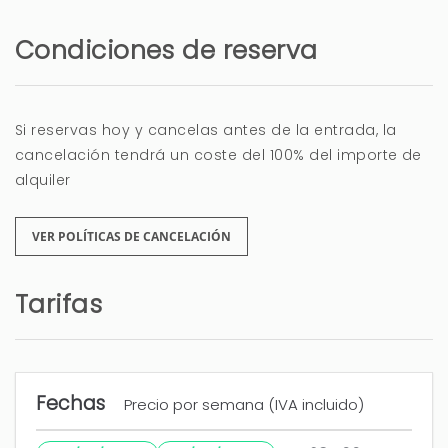
Condiciones de reserva
Estancia muy agradable
Si reservas hoy y cancelas antes de la entrada, la
Sergio (España)
cancelación tendrá un coste del 100% del importe de
alquiler
Hemos pasado los días de noche vieja en esta
casa y hemos pasado unos grandes días. Sin
VER POLÍTICAS DE CANCELACIÓN
duda lo recomendaríamos
Tarifas
Nos ha faltado tener más papel higiénico ya que
éramos mucho y creo que es un detalle que
fuera aportado de parte del alojamiento y las
luces de fuera de la piscina no funcionan sería
genial tener más luz en la zona de billar para
Fechas
Precio por semana (IVA incluido)
poder gastar esa zo