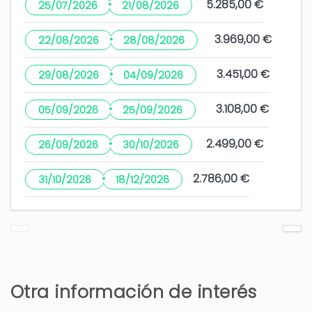
·
ver más
5.285,00 €
25/07/2026
21/08/2026
·
3.969,00 €
3 años
¿LE HA RESULTADO ÚTIL?
0
22/08/2026
28/08/2026
·
3.451,00 €
29/08/2026
04/09/2026
Hermosa villa en una
·
3.108,00 €
05/09/2026
25/09/2026
hermosa ubicación
·
totalmente equipada
2.499,00 €
26/09/2026
30/10/2026
Theodorus Marinus (Países Bajos)
·
2.786,00 €
31/10/2026
18/12/2026
Disfrutamos de una gran semana de vacaciones
en la villa con hijos y nietos. La villa es espaciosa,
tiene una bonita piscina y una hermosa vista en
una hermosa ubicación.
Otra información de interés
4 años
¿LE HA RESULTADO ÚTIL?
0