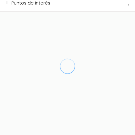
Puntos de interés
Distancias
Pueblo - Moraira
500 m
Supermercado
500 m
Restaurante
800 m
Cafetería
800 m
Playa de arena - El Portet - Moraira
1 km
Playa de arena - Playa l´Ampolla
1,5 km
Campo de Golf - Club de Golf Ifach
3 km