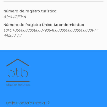
Thanks a lot Theodorus!
Número de registro turístico
AT-441250-A
Número de Registro Único Arrendamientos
ESFCTU00000303800079084000000000000000000VT-
441250-A7
Alojamiento Portichol
Antonio Jose (España)
Ubicación de la casa, servicios de la casa,
proceso de contratación y atención del Ángeles
en BTB, distribución de la casa, recogida de llaves
en destino,
Servicio de limpieza, la nevera enfría poco,
comodidad de las camas
Calle Gonzalo Ortola, 12
4 años
¿LE HA RESULTADO ÚTIL?
0