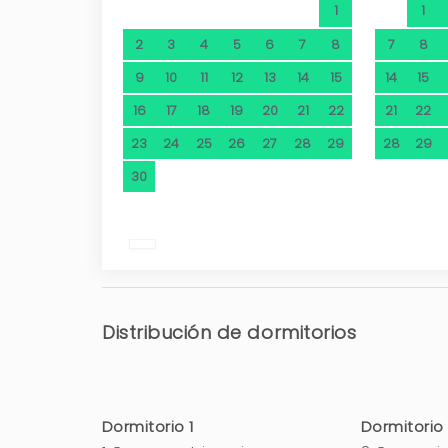
1
1
2
3
4
5
6
7
8
7
8
9
10
11
12
13
14
15
14
15
16
17
18
19
20
21
22
21
22
23
24
25
26
27
28
29
28
29
30
Distribución de dormitorios
Dormitorio 1
Dormitorio