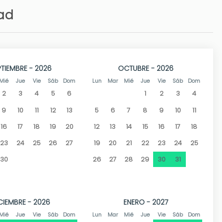
dad
 bares, restaurantes y supermercados y el centro urbano de
Molins, se convierte en una playa poco masificada, además
niños tienen mucho espacio para jugar en la arena a sus
as y cristalinas las hacen seguras para nadar, bucear y
PTIEMBRE - 2026
OCTUBRE - 2026
relajarse tomando algo en el chiringuito y disfrutar de
Mié
Jue
Vie
Sáb
Dom
Lun
Mar
Mié
Jue
Vie
Sáb
Dom
2
3
4
5
6
1
2
3
4
Gastronomía por la UNESCO” cuenta con infinidad de
9
10
11
12
13
5
6
7
8
9
10
11
e ocio. La zona del puerto es un lugar ideal para pasear y
16
17
18
19
20
12
13
14
15
16
17
18
castillo.
23
24
25
26
27
19
20
21
22
23
24
25
30
26
27
28
29
30
31
CIEMBRE - 2026
ENERO - 2027
Mié
Jue
Vie
Sáb
Dom
Lun
Mar
Mié
Jue
Vie
Sáb
Dom