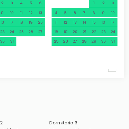
2
3
4
5
6
1
2
3
9
10
11
12
13
4
5
6
7
8
9
10
16
17
18
19
20
11
12
13
14
15
16
17
23
24
25
26
27
18
19
20
21
22
23
24
30
31
25
26
27
28
29
30
31
 2
Dormitorio 3