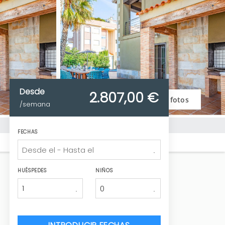
Desde
2.807,
00 €
Ver fotos
/semana
FECHAS
HUÉSPEDES
NIÑOS
1