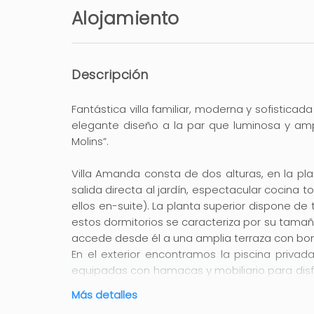
Alojamiento
Descripción
Fantástica villa familiar, moderna y sofisticad
elegante diseño a la par que luminosa y ampl
Molins”.
Villa Amanda consta de dos alturas, en la p
salida directa al jardín, espectacular cocina
ellos en-suite). La planta superior dispone de 
estos dormitorios se caracteriza por su tamañ
accede desde él a una amplia terraza con boni
En el exterior encontramos la piscina priva
equipadas con hamacas y mobiliario para disfru
lugar perfecto para pasar unas tranquilas 
Más detalles
dispone de tres plazas de aparcamiento dentr