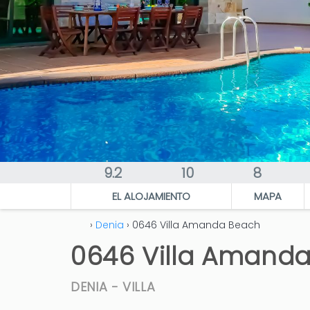
9.2
10
8
EL ALOJAMIENTO
MAPA
›
Denia
› 0646 Villa Amanda Beach
0646 Villa Amand
DENIA -
VILLA