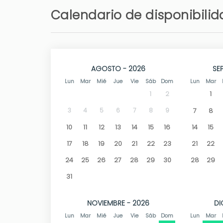
Calendario de disponibili
En la zona encontrará todo tipo de servicios,
Dénia se sitúa a 5 km.
Con una extensión de 2,7 km, la playa de Els 
cuenta con el galardón de Bandera Azul. Los 
anchas, mientras que las aguas poco profund
AGOSTO - 2026
SE
realizar deportes acuáticos. También podrá 
Lun
Mar
Mié
Jue
Vie
Sáb
Dom
Lun
Mar
preciosas puestas de sol.
1
1
2
Dénia, nombrada “Ciudad Creativa de la 
3
4
5
6
7
8
9
7
8
restaurantes, además de tiendas y todo tipo d
10
11
12
13
14
15
16
14
15
disfrutar de sus vistas al mar y a su imponente 
17
18
19
20
21
22
23
21
22
24
25
26
27
28
29
30
28
29
31
NOVIEMBRE - 2026
DI
Lun
Mar
Mié
Jue
Vie
Sáb
Dom
Lun
Mar