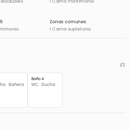
dividuales
1 Cama matrimonio
 5
Zonas comunes
trimonio
1 Cama supletoria
1/2
Baño 4
cha
·
Bañera
WC
·
Ducha