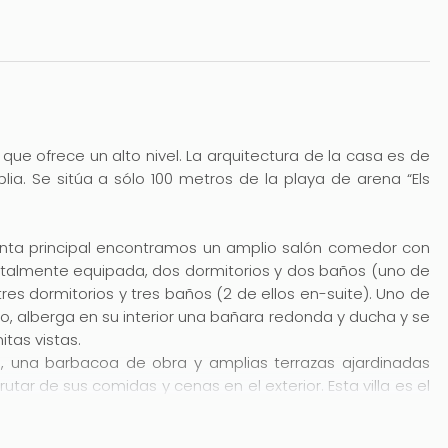
a que ofrece un alto nivel. La arquitectura de la casa es de
ia. Se sitúa a sólo 100 metros de la playa de arena “Els
lanta principal encontramos un amplio salón comedor con
 totalmente equipada, dos dormitorios y dos baños (uno de
tres dormitorios y tres baños (2 de ellos en-suite). Uno de
o, alberga en su interior una bañara redonda y ducha y se
tas vistas.
da, una barbacoa de obra y amplias terrazas ajardinadas
tar de sus comidas y cenas en el exterior. Esta villa es el
y relajadas vacaciones familiares junto al mar. Además
o de la parcela y aire acondicionado.