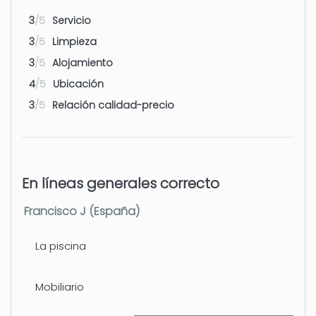
3
/5
Servicio
Aeropuerto - Valencia
128 km
3
/5
Limpieza
3
/5
Alojamiento
4
/5
Ubicación
3
/5
Relación calidad-precio
En líneas generales correcto
Francisco J (España)
La piscina
Mobiliario