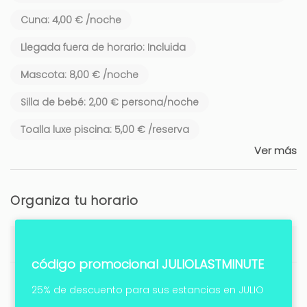
Cuna: 4,00 € /noche
Llegada fuera de horario: Incluida
Mascota: 8,00 € /noche
Silla de bebé: 2,00 € persona/noche
Toalla luxe piscina: 5,00 € /reserva
Ver más
Organiza tu horario
Horario de entrada
código promocional JULIOLASTMINUTE
Horario de salida
25% de descuento para sus estancias en JULIO
Antes de las 10:00