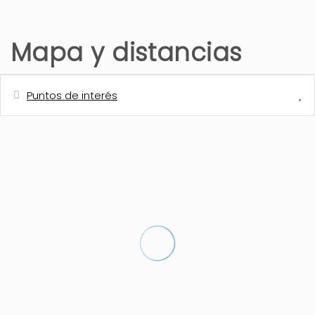
Mapa y distancias
Puntos de interés
Distancias
Supermercado
160 m
Cafetería
160 m
Playa de arena - Playa de La Fustera
230 m
Restaurante
450 m