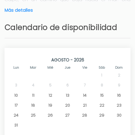
selección de restaurantes, un supermercado y la playa
Más detalles
de La Fustera están a poca distancia a pie. Calpe está
a sólo 5 minutos en coche, con fabulosos restaurantes
Calendario de disponibilidad
de marisco y una playa de arena con Bandera Azul.
AGOSTO - 2026
Lun
Mar
Mié
Jue
Vie
Sáb
Dom
1
2
3
4
5
6
7
8
9
10
11
12
13
14
15
16
17
18
19
20
21
22
23
24
25
26
27
28
29
30
31