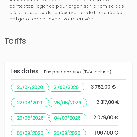
L'hôte n'a laissé aucun commentaire dans cette
contactez l'agence pour organiser la remise des
clés. La totalité de la réservation doit être réglée
évaluation
obligatoirement avant votre arrivée.
1 Année
CELA VOUS A ÉTÉ UTILE?
0
Tarifs
Excelente
Ignacio Jose (Espagne)
Les dates
Prix par semaine (TVA incluse)
L'hôte n'a laissé aucun commentaire dans cette
·
évaluation
3 752,00 €
25/07/2026
21/08/2026
2 ans
CELA VOUS A ÉTÉ UTILE?
0
·
2 317,00 €
22/08/2026
28/08/2026
·
2 079,00 €
29/08/2026
04/09/2026
Muchas gracias, hasta pronto. Un
saludo, Angeles
·
1 967,00 €
05/09/2026
25/09/2026