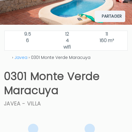
PARTAGER
9.5
12
11
6
4
160 m²
wifi
›
Javea
› 0301 Monte Verde Maracuya
0301 Monte Verde
Maracuya
JAVEA -
VILLA