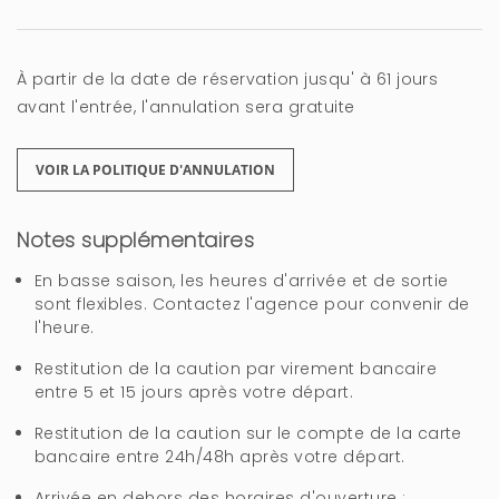
3 ans
CELA VOUS A ÉTÉ UTILE?
0
À partir de la date de réservation jusqu' à 61 jours
avant l'entrée, l'annulation sera gratuite
Hola Pedro, Sentimos el retrado en
devolver la fianza pero no puede
ser de forma inmediata ya que
VOIR LA POLITIQUE D'ANNULATION
tenemos que revisar la casa
cuando ustedes ya se han
Notes supplémentaires
marchado. Ya se ha realizado la
devolución. Gracias por su
En basse saison, les heures d'arrivée et de sortie
valoración y esperamos verles
sont flexibles. Contactez l'agence pour convenir de
pronto.
l'heure.
Restitution de la caution par virement bancaire
entre 5 et 15 jours après votre départ.
Restitution de la caution sur le compte de la carte
Excelente
bancaire entre 24h/48h après votre départ.
Ana (Espagne)
Arrivée en dehors des horaires d'ouverture :