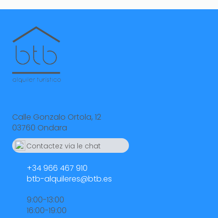
Calle Gonzalo Ortola, 12
03760 Ondara
Contactez via le chat
Whatsapp
664 55 23 23
+34 966 467 910
btb-alquileres@btb.es
9:00-13:00
16:00-19:00