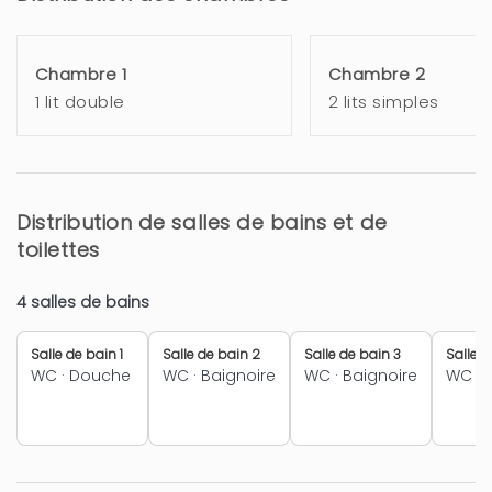
Chambre 1
Chambre 2
1 lit double
2 lits simples
Distribution de salles de bains et de
toilettes
4 salles de bains
Salle de bain 1
Salle de bain 2
Salle de bain 3
Salle d
WC
·
Douche
WC
·
Baignoire
WC
·
Baignoire
WC
·