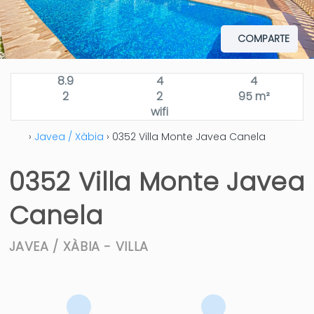
COMPARTE
8.9
4
4
2
2
95 m²
wifi
›
Javea / Xàbia
› 0352 Villa Monte Javea Canela
0352 Villa Monte Javea
Canela
JAVEA / XÀBIA -
VILLA