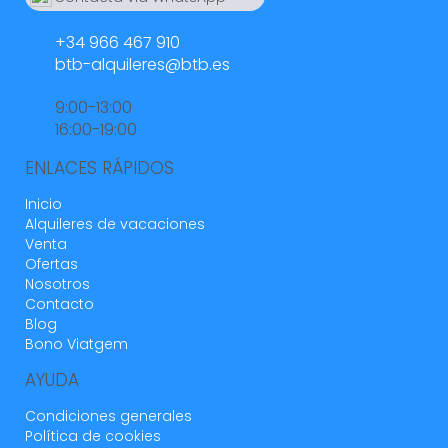
664 55 23 23
4 años
¿LE HA RESULTADO ÚTIL?
0
+34 966 467 910
btb-alquileres@btb.es
9:00-13:00
Todo lo que necesitas
16:00-19:00
Iván (España)
ENLACES RÁPIDOS
Llevo ya unos años alquilando estás villas y
Inicio
Alquileres de vacaciones
siempre salgo contento por lo que seguiremos
Venta
confiando en BTB
Ofertas
Nosotros
Contacto
El wifi este año mejor que el año pasado pero
Blog
todavía le falta un poco para asemejarse a lo
Bono Viatgem
que tenemos en nuestra casa
AYUDA
5 años
¿LE HA RESULTADO ÚTIL?
0
Condiciones generales
Política de cookies