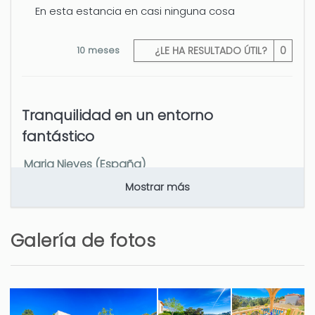
En esta estancia en casi ninguna cosa
10 meses
¿LE HA RESULTADO ÚTIL?
0
Tranquilidad en un entorno
fantástico
Maria Nieves (España)
Mostrar más
Casa cómoda, muy limpia y en una zona
agradable y tranquila
Galería de fotos
Los enseres para cocinar son un poco escasos.
La gravilla del jardín es incómoda en los pies.
11 meses
¿LE HA RESULTADO ÚTIL?
0