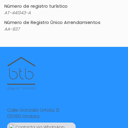
Número de registro turístico
AT-441343-A
Gracias por sus comentarios,
Número de Registro Único Arrendamientos
tomamos nota. Un saludo
AA-837
Para repetir
Jesus (España)
Casa espaciosa y sobre todo la piscina.
Privacidad y tranquilidad de la zona
Equipamiento. Vitrocerámica muy lenta. E
Calle Gonzalo Ortola, 12
internet por fibra, necesario dado q la cobertura
03760 Ondara
de móvil es pobre
Contacta via WhatsApp