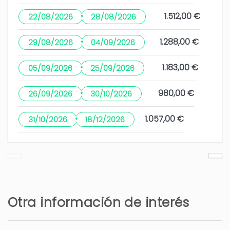
·
1.512,00 €
22/08/2026
28/08/2026
Hola Antonio, agradecemos sus
·
1.288,00 €
29/08/2026
04/09/2026
comentarios que son esenciales
para mejorar nuestro servicio. Un
·
1.183,00 €
05/09/2026
25/09/2026
saludo
·
980,00 €
26/09/2026
30/10/2026
·
1.057,00 €
31/10/2026
18/12/2026
Bien
Angela (España)
Todo perfecto...
Otra información de interés
La limpieza de la piscina
1 año
¿LE HA RESULTADO ÚTIL?
0