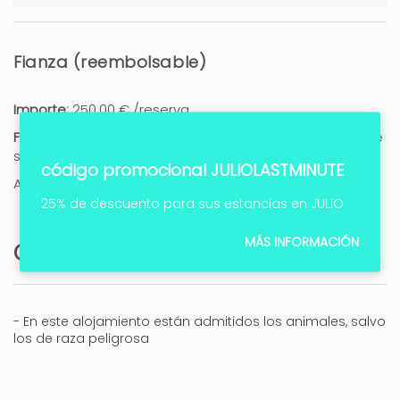
Fianza (reembolsable)
Importe:
250,00 € /reserva
Forma de pago:
Cobro en efectivo, Cobro en tarjeta, Se
solicita un nº de tarjeta como garantía
código promocional JULIOLASTMINUTE
A pagar a la llegada.
25% de descuento para sus estancias en JULIO
MÁS INFORMACIÓN
Observaciones
- En este alojamiento están admitidos los animales, salvo
los de raza peligrosa