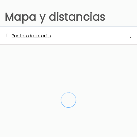
Mapa y distancias
Puntos de interés
Distancias
Parque
0 m
Cafetería
2 km
Hospital
2 km
Supermercado
3 km
Playa de roca - Cala granadella
3 km