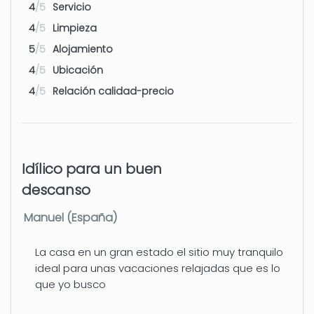
4
/5
Servicio
Aeropuerto - Valencia
127 km
4
/5
Limpieza
5
/5
Alojamiento
4
/5
Ubicación
4
/5
Relación calidad-precio
Idílico para un buen
descanso
Manuel (España)
La casa en un gran estado el sitio muy tranquilo
ideal para unas vacaciones relajadas que es lo
que yo busco