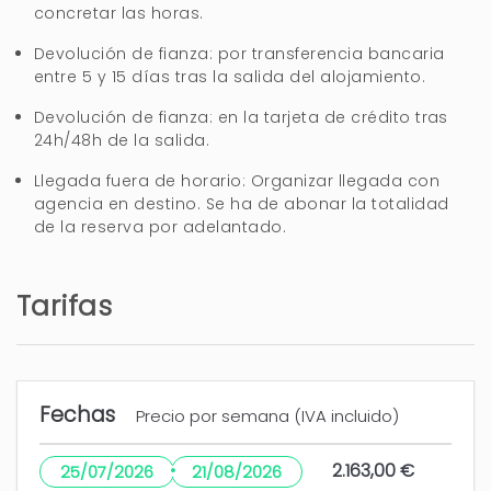
concretar las horas.
Muchas gracias por su valoración
Pedro, Un saludo
Devolución de fianza: por transferencia bancaria
entre 5 y 15 días tras la salida del alojamiento.
Devolución de fianza: en la tarjeta de crédito tras
24h/48h de la salida.
Valoración
Llegada fuera de horario: Organizar llegada con
agencia en destino. Se ha de abonar la totalidad
Antonio (España)
de la reserva por adelantado.
Ubicación, casa bonita acogedora, aire
acondicionado en todas las habitaciones.
Tarifas
Mantenimiento piscina mas frecuente, pues
bañadores y toallas con verdin, , colocar
mosquiteras, cambiar cortinas baños, cajones y
Fechas
Precio por semana (IVA incluido)
armarios olor a humedad
·
2.163,00 €
25/07/2026
21/08/2026
1 año
¿LE HA RESULTADO ÚTIL?
0