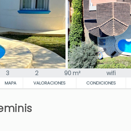
3
2
90 m²
wifi
MAPA
VALORACIONES
CONDICIONES
Geminis