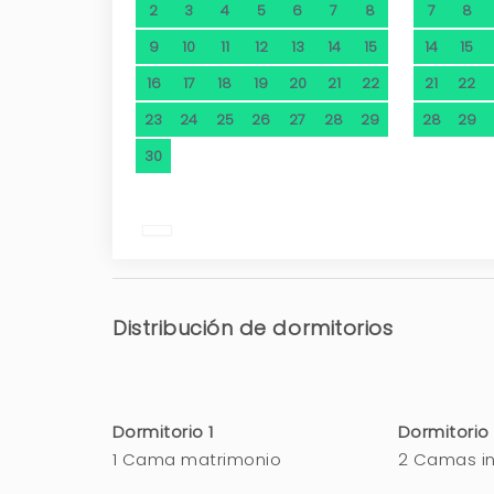
2
3
4
5
6
7
8
7
8
9
10
11
12
13
14
15
14
15
16
17
18
19
20
21
22
21
22
23
24
25
26
27
28
29
28
29
30
Distribución de dormitorios
Dormitorio 1
Dormitorio
1 Cama matrimonio
2 Camas in