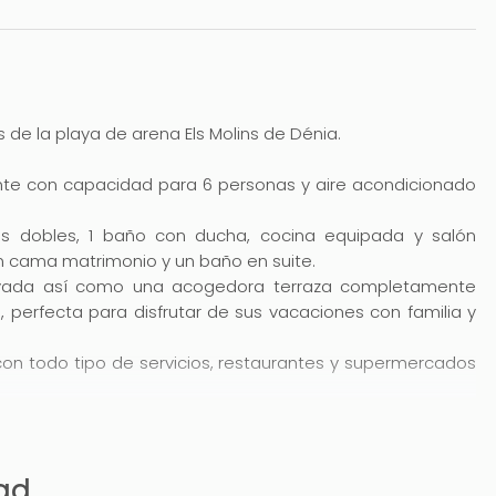
 de la playa de arena Els Molins de Dénia.
nte con capacidad para 6 personas y aire acondicionado
os dobles, 1 baño con ducha, cocina equipada y salón
on cama matrimonio y un baño en suite.
rivada así como una acogedora terraza completamente
 perfecta para disfrutar de sus vacaciones con familia y
 con todo tipo de servicios, restaurantes y supermercados
tenga a mano todos los destinos, tanto la playa a la que
y ciudades.
dad
que esta parte de Denia sea una de las favoritas de las