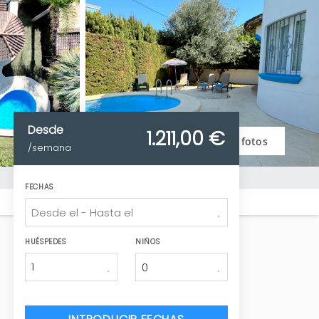
Desde
1.211,
00 €
Ver fotos
/semana
FECHAS
HUÉSPEDES
NIÑOS
1