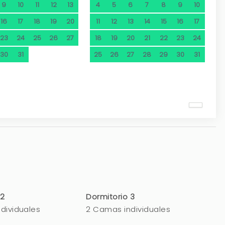
9
10
11
12
13
4
5
6
7
8
9
10
16
17
18
19
20
11
12
13
14
15
16
17
23
24
25
26
27
18
19
20
21
22
23
24
30
31
25
26
27
28
29
30
31
 2
Dormitorio 3
dividuales
2 Camas individuales