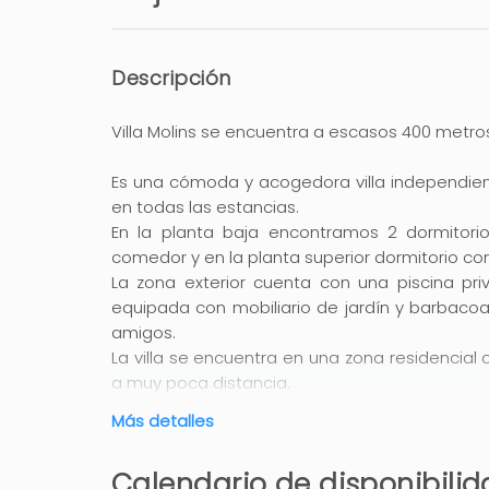
Descripción
Villa Molins se encuentra a escasos 400 metros
Es una cómoda y acogedora villa independie
en todas las estancias.
En la planta baja encontramos 2 dormitori
comedor y en la planta superior dormitorio c
La zona exterior cuenta con una piscina p
equipada con mobiliario de jardín y barbacoa,
amigos.
La villa se encuentra en una zona residencial
a muy poca distancia.
La excelente ubicación de la villa hace que 
Más detalles
podrá acceder andando, como otros pueblos 
Calendario de disponibili
Las largas playas de arena dorada han hecho 