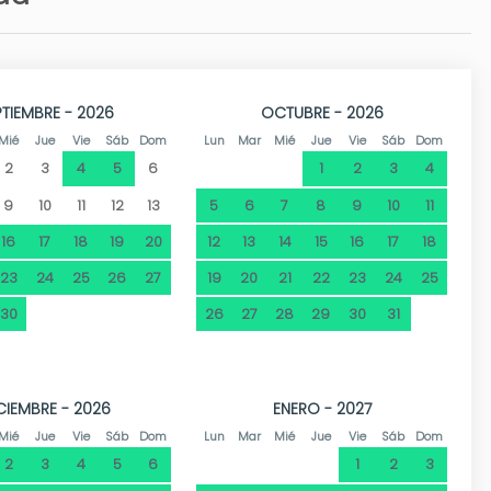
a jugar en la arena a sus anchas, mientras que las aguas
r, bucear y realizar deportes acuáticos. También podrá
rutar de preciosas puestas de sol.
m. . Entre los numerosos destinos turísticos de la Costa
PTIEMBRE - 2026
OCTUBRE - 2026
o solo por sus 20 km de costa, sino también por tener un
Mié
Jue
Vie
Sáb
Dom
Lun
Mar
Mié
Jue
Vie
Sáb
Dom
monio cultural. Dénia nombrada Ciudad Creativa de la
2
3
4
5
6
1
2
3
4
idad de restaurantes, además de tiendas y todo tipo de
a pasear y disfrutar de sus vistas al mar y a su imponente
9
10
11
12
13
5
6
7
8
9
10
11
16
17
18
19
20
12
13
14
15
16
17
18
23
24
25
26
27
19
20
21
22
23
24
25
30
26
27
28
29
30
31
CIEMBRE - 2026
ENERO - 2027
Mié
Jue
Vie
Sáb
Dom
Lun
Mar
Mié
Jue
Vie
Sáb
Dom
2
3
4
5
6
1
2
3