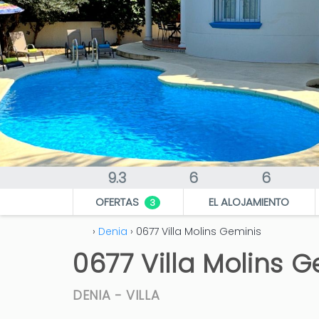
9.3
6
6
OFERTAS
EL ALOJAMIENTO
3
›
Denia
› 0677 Villa Molins Geminis
0677 Villa Molins 
DENIA -
VILLA